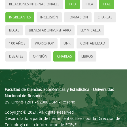
RELACIONES INTERNACIONALES
I + D
IITEA
IITAE
INGRESANTES
INCLUSIÓN
FORMACIÓN
CHARLAS
BECAS
BIENESTAR UNIVERSITARIO
LEY MICAELA
100 AÑOS
WORKSHOP
UNR
CONTABILIDAD
DEBATES
OPINIÓN
CHARLAS
LIBROS
Facultad de Ciencias Económicas y Estadística - Universidad
Nacional de Rosario
Bv. Oroño 1261 - S2000DSM - Rosario
Copyright © 2021. All Rights Reserved.
Desarrollado a partir de herramientas libres por la Dirección de
Tecnología de la Información de FCEyE