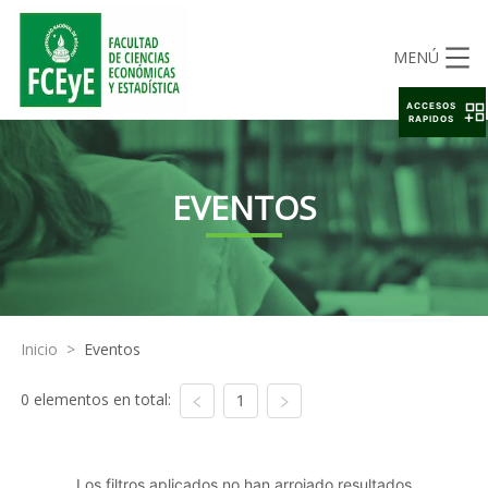
MENÚ
ACCESOS
RAPIDOS
EVENTOS
Inicio
>
Eventos
0 elementos en total:
1
Los filtros aplicados no han arrojado resultados