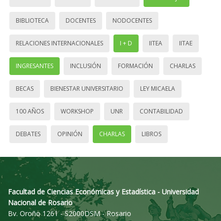
BIBLIOTECA
DOCENTES
NODOCENTES
RELACIONES INTERNACIONALES
I + D
IITEA
IITAE
INGRESANTES
INCLUSIÓN
FORMACIÓN
CHARLAS
BECAS
BIENESTAR UNIVERSITARIO
LEY MICAELA
100 AÑOS
WORKSHOP
UNR
CONTABILIDAD
DEBATES
OPINIÓN
CHARLAS
LIBROS
Facultad de Ciencias Económicas y Estadística - Universidad
Nacional de Rosario
Bv. Oroño 1261 - S2000DSM - Rosario