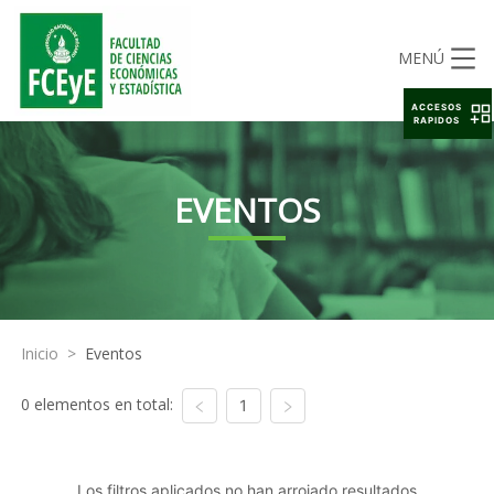
MENÚ
ACCESOS
RAPIDOS
EVENTOS
Inicio
>
Eventos
0 elementos en total:
1
Los filtros aplicados no han arrojado resultados