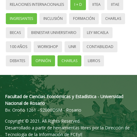
RELACIONES INTERNACIONALES
I + D
IITEA
IITAE
INGRESANTES
INCLUSIÓN
FORMACIÓN
CHARLAS
BECAS
BIENESTAR UNIVERSITARIO
LEY MICAELA
100 AÑOS
WORKSHOP
UNR
CONTABILIDAD
DEBATES
OPINIÓN
CHARLAS
LIBROS
Facultad de Ciencias Económicas y Estadística - Universidad
Nacional de Rosario
Bv. Oroño 1261 - S2000DSM - Rosario
Copyright © 2021. All Rights Reserved.
Desarrollado a partir de herramientas libres por la Dirección de
Tecnología de la Información de FCEyE