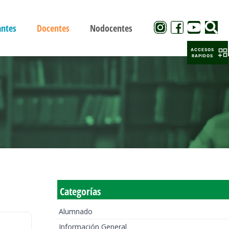
antes
Docentes
Nodocentes
ACCESOS
RAPIDOS
Categorías
Alumnado
Información General