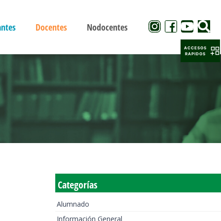
antes
Docentes
Nodocentes
ACCESOS
RAPIDOS
Categorías
Alumnado
Información General