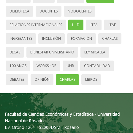
BIBLIOTECA
DOCENTES
NODOCENTES
RELACIONES INTERNACIONALES
I + D
IITEA
IITAE
INGRESANTES
INCLUSIÓN
FORMACIÓN
CHARLAS
BECAS
BIENESTAR UNIVERSITARIO
LEY MICAELA
100 AÑOS
WORKSHOP
UNR
CONTABILIDAD
DEBATES
OPINIÓN
CHARLAS
LIBROS
Facultad de Ciencias Económicas y Estadística - Universidad
Nacional de Rosario
Bv. Oroño 1261 - S2000DSM - Rosario