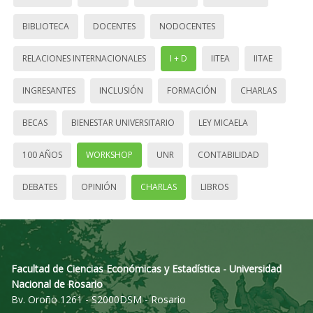
BIBLIOTECA
DOCENTES
NODOCENTES
RELACIONES INTERNACIONALES
I + D
IITEA
IITAE
INGRESANTES
INCLUSIÓN
FORMACIÓN
CHARLAS
BECAS
BIENESTAR UNIVERSITARIO
LEY MICAELA
100 AÑOS
WORKSHOP
UNR
CONTABILIDAD
DEBATES
OPINIÓN
CHARLAS
LIBROS
Facultad de Ciencias Económicas y Estadística - Universidad
Nacional de Rosario
Bv. Oroño 1261 - S2000DSM - Rosario