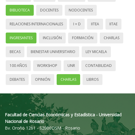
BIBLIOTECA
DOCENTES
NODOCENTES
RELACIONES INTERNACIONALES
I + D
IITEA
IITAE
INGRESANTES
INCLUSIÓN
FORMACIÓN
CHARLAS
BECAS
BIENESTAR UNIVERSITARIO
LEY MICAELA
100 AÑOS
WORKSHOP
UNR
CONTABILIDAD
DEBATES
OPINIÓN
CHARLAS
LIBROS
Facultad de Ciencias Económicas y Estadística - Universidad
Nacional de Rosario
Bv. Oroño 1261 - S2000DSM - Rosario