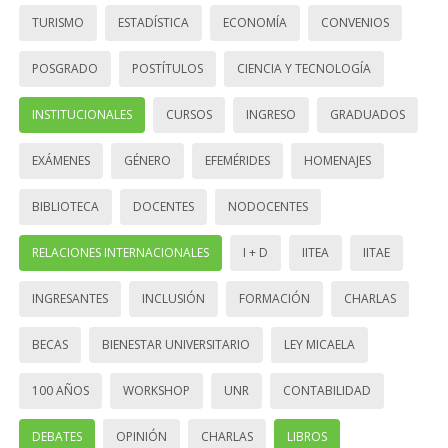
TURISMO
ESTADÍSTICA
ECONOMÍA
CONVENIOS
POSGRADO
POSTÍTULOS
CIENCIA Y TECNOLOGÍA
INSTITUCIONALES
CURSOS
INGRESO
GRADUADOS
EXÁMENES
GÉNERO
EFEMÉRIDES
HOMENAJES
BIBLIOTECA
DOCENTES
NODOCENTES
RELACIONES INTERNACIONALES
I + D
IITEA
IITAE
INGRESANTES
INCLUSIÓN
FORMACIÓN
CHARLAS
BECAS
BIENESTAR UNIVERSITARIO
LEY MICAELA
100 AÑOS
WORKSHOP
UNR
CONTABILIDAD
DEBATES
OPINIÓN
CHARLAS
LIBROS