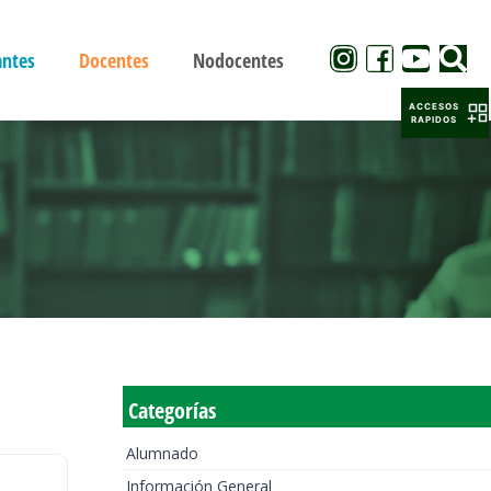
antes
Docentes
Nodocentes
ACCESOS
RAPIDOS
Categorías
Alumnado
Información General