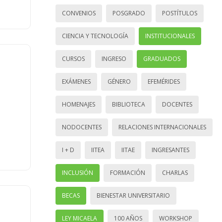
CONVENIOS
POSGRADO
POSTÍTULOS
CIENCIA Y TECNOLOGÍA
INSTITUCIONALES
CURSOS
INGRESO
GRADUADOS
EXÁMENES
GÉNERO
EFEMÉRIDES
HOMENAJES
BIBLIOTECA
DOCENTES
NODOCENTES
RELACIONES INTERNACIONALES
I + D
IITEA
IITAE
INGRESANTES
INCLUSIÓN
FORMACIÓN
CHARLAS
BECAS
BIENESTAR UNIVERSITARIO
LEY MICAELA
100 AÑOS
WORKSHOP