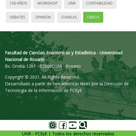
100 AÑOS
WORKSHOP
UNR
CONTABILIDAD
DEBATES
OPINIÓN
CHARLAS
LIBROS
Facultad de Ciencias Económicas y Estadística - Universidad
Nacional de Rosario
Bv. Oroño 1261 - S2000DSM - Rosario
Copyright © 2021. All Rights Reserved.
Desarrollado a partir de herramientas libres por la Dirección de
Tecnología de la Información de FCEyE
UNR - FCEyE | Todos los derechos reservados