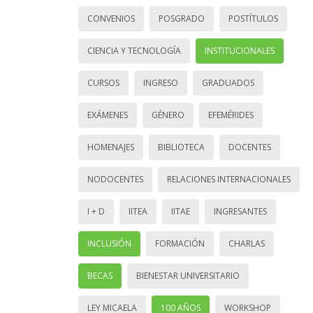
CONVENIOS
POSGRADO
POSTÍTULOS
CIENCIA Y TECNOLOGÍA
INSTITUCIONALES
CURSOS
INGRESO
GRADUADOS
EXÁMENES
GÉNERO
EFEMÉRIDES
HOMENAJES
BIBLIOTECA
DOCENTES
NODOCENTES
RELACIONES INTERNACIONALES
I + D
IITEA
IITAE
INGRESANTES
INCLUSIÓN
FORMACIÓN
CHARLAS
BECAS
BIENESTAR UNIVERSITARIO
LEY MICAELA
100 AÑOS
WORKSHOP