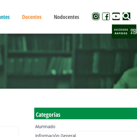
antes
Docentes
Nodocentes
ACCESOS
RAPIDOS
Categorías
Alumnado
Información General