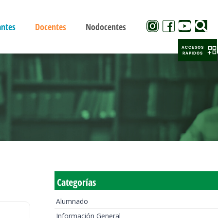
antes
Docentes
Nodocentes
ACCESOS
RAPIDOS
Categorías
Alumnado
Información General