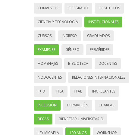
CONVENIOS
POSGRADO
POSTÍTULOS
CIENCIA Y TECNOLOGÍA
INSTITUCIONALES
CURSOS
INGRESO
GRADUADOS
EXÁMENES
GÉNERO
EFEMÉRIDES
HOMENAJES
BIBLIOTECA
DOCENTES
NODOCENTES
RELACIONES INTERNACIONALES
I + D
IITEA
IITAE
INGRESANTES
INCLUSIÓN
FORMACIÓN
CHARLAS
BECAS
BIENESTAR UNIVERSITARIO
LEY MICAELA
100 AÑOS
WORKSHOP