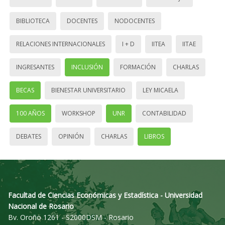
BIBLIOTECA
DOCENTES
NODOCENTES
RELACIONES INTERNACIONALES
I + D
IITEA
IITAE
INGRESANTES
INCLUSIÓN
FORMACIÓN
CHARLAS
BECAS
BIENESTAR UNIVERSITARIO
LEY MICAELA
100 AÑOS
WORKSHOP
UNR
CONTABILIDAD
DEBATES
OPINIÓN
CHARLAS
LIBROS
Facultad de Ciencias Económicas y Estadística - Universidad
Nacional de Rosario
Bv. Oroño 1261 - S2000DSM - Rosario