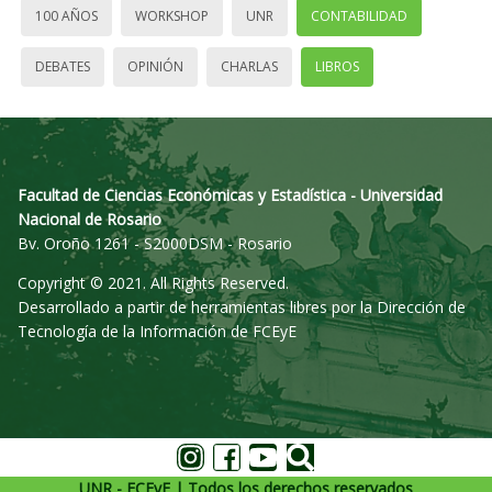
100 AÑOS
WORKSHOP
UNR
CONTABILIDAD
DEBATES
OPINIÓN
CHARLAS
LIBROS
Facultad de Ciencias Económicas y Estadística - Universidad
Nacional de Rosario
Bv. Oroño 1261 - S2000DSM - Rosario
Copyright © 2021. All Rights Reserved.
Desarrollado a partir de herramientas libres por la Dirección de
Tecnología de la Información de FCEyE
UNR - FCEyE | Todos los derechos reservados