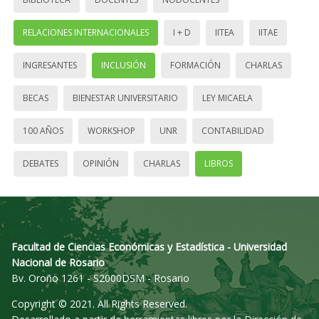
RELACIONES INTERNACIONALES
I + D
IITEA
IITAE
INGRESANTES
INCLUSIÓN
FORMACIÓN
CHARLAS
BECAS
BIENESTAR UNIVERSITARIO
LEY MICAELA
100 AÑOS
WORKSHOP
UNR
CONTABILIDAD
DEBATES
OPINIÓN
CHARLAS
LIBROS
Facultad de Ciencias Económicas y Estadística - Universidad
Nacional de Rosario
Bv. Oroño 1261 - S2000DSM - Rosario
Copyright © 2021. All Rights Reserved.