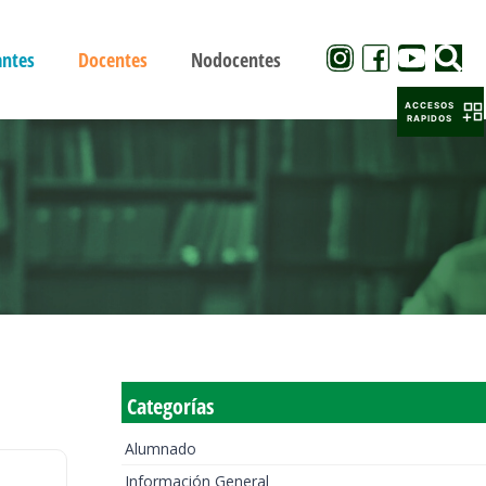
antes
Docentes
Nodocentes
ACCESOS
RAPIDOS
Categorías
Alumnado
Información General