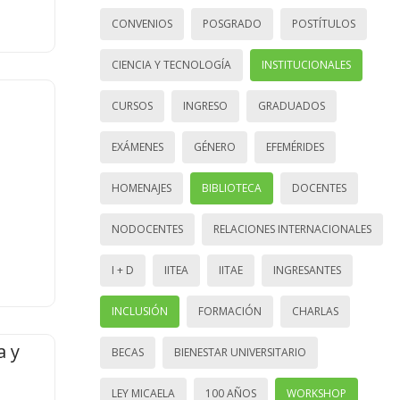
CONVENIOS
POSGRADO
POSTÍTULOS
CIENCIA Y TECNOLOGÍA
INSTITUCIONALES
CURSOS
INGRESO
GRADUADOS
EXÁMENES
GÉNERO
EFEMÉRIDES
HOMENAJES
BIBLIOTECA
DOCENTES
NODOCENTES
RELACIONES INTERNACIONALES
I + D
IITEA
IITAE
INGRESANTES
INCLUSIÓN
FORMACIÓN
CHARLAS
a y
BECAS
BIENESTAR UNIVERSITARIO
LEY MICAELA
100 AÑOS
WORKSHOP