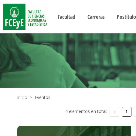
Facultad
Carreras
Postítulo
Inicio
>
Eventos
4 elementos en total:
1