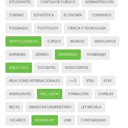
ESTUDIANTES
CONTADOR PÚBLICO
ADMINISTRACIÓN
TURISMO
ESTADÍSTICA
ECONOMÍA
CONVENIOS
POSGRADO
POSTÍTULOS
CIENCIA Y TECNOLOGÍA
INSTITUCIONALES
CURSOS
INGRESO
GRADUADOS
EXÁMENES
GÉNERO
EFEMÉRIDES
HOMENAJES
BIBLIOTECA
DOCENTES
NODOCENTES
RELACIONES INTERNACIONALES
I + D
IITEA
IITAE
INGRESANTES
INCLUSIÓN
FORMACIÓN
CHARLAS
BECAS
BIENESTAR UNIVERSITARIO
LEY MICAELA
100 AÑOS
WORKSHOP
UNR
CONTABILIDAD