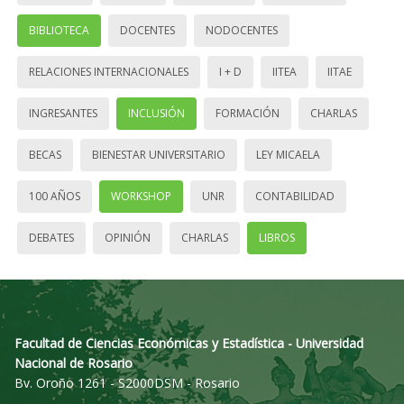
BIBLIOTECA
DOCENTES
NODOCENTES
RELACIONES INTERNACIONALES
I + D
IITEA
IITAE
INGRESANTES
INCLUSIÓN
FORMACIÓN
CHARLAS
BECAS
BIENESTAR UNIVERSITARIO
LEY MICAELA
100 AÑOS
WORKSHOP
UNR
CONTABILIDAD
DEBATES
OPINIÓN
CHARLAS
LIBROS
Facultad de Ciencias Económicas y Estadística - Universidad
Nacional de Rosario
Bv. Oroño 1261 - S2000DSM - Rosario