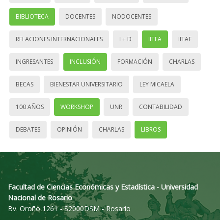
BIBLIOTECA
DOCENTES
NODOCENTES
RELACIONES INTERNACIONALES
I + D
IITEA
IITAE
INGRESANTES
INCLUSIÓN
FORMACIÓN
CHARLAS
BECAS
BIENESTAR UNIVERSITARIO
LEY MICAELA
100 AÑOS
WORKSHOP
UNR
CONTABILIDAD
DEBATES
OPINIÓN
CHARLAS
LIBROS
Facultad de Ciencias Económicas y Estadística - Universidad
Nacional de Rosario
Bv. Oroño 1261 - S2000DSM - Rosario