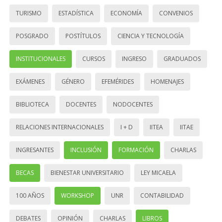
TURISMO
ESTADÍSTICA
ECONOMÍA
CONVENIOS
POSGRADO
POSTÍTULOS
CIENCIA Y TECNOLOGÍA
INSTITUCIONALES
CURSOS
INGRESO
GRADUADOS
EXÁMENES
GÉNERO
EFEMÉRIDES
HOMENAJES
BIBLIOTECA
DOCENTES
NODOCENTES
RELACIONES INTERNACIONALES
I + D
IITEA
IITAE
INGRESANTES
INCLUSIÓN
FORMACIÓN
CHARLAS
BECAS
BIENESTAR UNIVERSITARIO
LEY MICAELA
100 AÑOS
WORKSHOP
UNR
CONTABILIDAD
DEBATES
OPINIÓN
CHARLAS
LIBROS