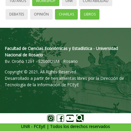
100 AÑOS
WORKSHOP
UNR
CONTABILIDAD
DEBATES
OPINIÓN
CHARLAS
LIBROS
Facultad de Ciencias Económicas y Estadística - Universidad
Nacional de Rosario
Bv. Oroño 1261 - S2000DSM - Rosario
Copyright © 2021. All Rights Reserved.
Desarrollado a partir de herramientas libres por la Dirección de
Tecnología de la Información de FCEyE
UNR - FCEyE | Todos los derechos reservados