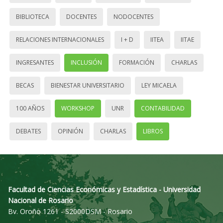
BIBLIOTECA
DOCENTES
NODOCENTES
RELACIONES INTERNACIONALES
I + D
IITEA
IITAE
INGRESANTES
INCLUSIÓN
FORMACIÓN
CHARLAS
BECAS
BIENESTAR UNIVERSITARIO
LEY MICAELA
100 AÑOS
WORKSHOP
UNR
CONTABILIDAD
DEBATES
OPINIÓN
CHARLAS
LIBROS
Facultad de Ciencias Económicas y Estadística - Universidad
Nacional de Rosario
Bv. Oroño 1261 - S2000DSM - Rosario