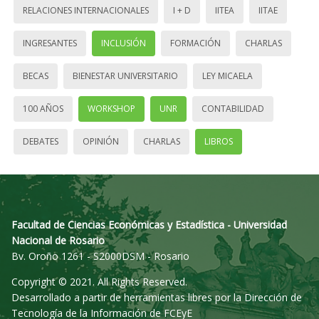
RELACIONES INTERNACIONALES
I + D
IITEA
IITAE
INGRESANTES
INCLUSIÓN
FORMACIÓN
CHARLAS
BECAS
BIENESTAR UNIVERSITARIO
LEY MICAELA
100 AÑOS
WORKSHOP
UNR
CONTABILIDAD
DEBATES
OPINIÓN
CHARLAS
LIBROS
Facultad de Ciencias Económicas y Estadística - Universidad
Nacional de Rosario
Bv. Oroño 1261 - S2000DSM - Rosario
Copyright © 2021. All Rights Reserved.
Desarrollado a partir de herramientas libres por la Dirección de
Tecnología de la Información de FCEyE