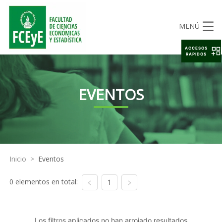
MENÚ
ACCESOS
RAPIDOS
EVENTOS
Inicio
>
Eventos
0 elementos en total:
1
Los filtros aplicados no han arrojado resultados