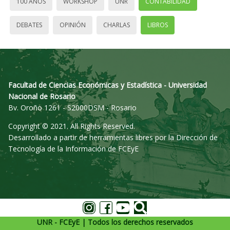
100 AÑOS
WORKSHOP
UNR
CONTABILIDAD
DEBATES
OPINIÓN
CHARLAS
LIBROS
Facultad de Ciencias Económicas y Estadística - Universidad
Nacional de Rosario
Bv. Oroño 1261 - S2000DSM - Rosario
Copyright © 2021. All Rights Reserved.
Desarrollado a partir de herramientas libres por la Dirección de
Tecnología de la Información de FCEyE
UNR - FCEyE | Todos los derechos reservados