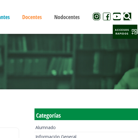
antes
Docentes
Nodocentes
ACCESOS
RAPIDOS
Categorías
Alumnado
Información General