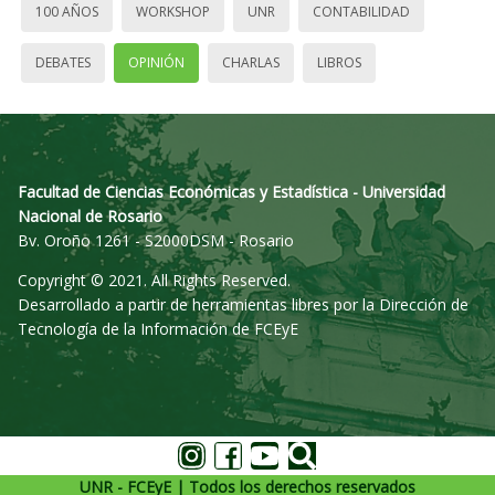
100 AÑOS
WORKSHOP
UNR
CONTABILIDAD
DEBATES
OPINIÓN
CHARLAS
LIBROS
Facultad de Ciencias Económicas y Estadística - Universidad
Nacional de Rosario
Bv. Oroño 1261 - S2000DSM - Rosario
Copyright © 2021. All Rights Reserved.
Desarrollado a partir de herramientas libres por la Dirección de
Tecnología de la Información de FCEyE
UNR - FCEyE | Todos los derechos reservados