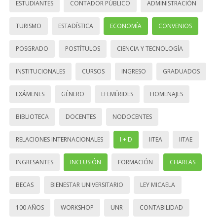
ESTUDIANTES
CONTADOR PÚBLICO
ADMINISTRACIÓN
TURISMO
ESTADÍSTICA
ECONOMÍA
CONVENIOS
POSGRADO
POSTÍTULOS
CIENCIA Y TECNOLOGÍA
INSTITUCIONALES
CURSOS
INGRESO
GRADUADOS
EXÁMENES
GÉNERO
EFEMÉRIDES
HOMENAJES
BIBLIOTECA
DOCENTES
NODOCENTES
RELACIONES INTERNACIONALES
I + D
IITEA
IITAE
INGRESANTES
INCLUSIÓN
FORMACIÓN
CHARLAS
BECAS
BIENESTAR UNIVERSITARIO
LEY MICAELA
100 AÑOS
WORKSHOP
UNR
CONTABILIDAD