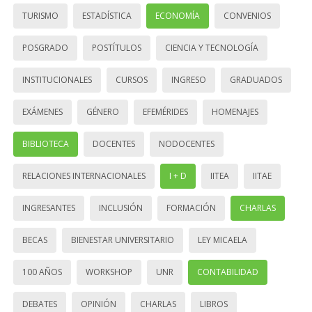
TURISMO
ESTADÍSTICA
ECONOMÍA
CONVENIOS
POSGRADO
POSTÍTULOS
CIENCIA Y TECNOLOGÍA
INSTITUCIONALES
CURSOS
INGRESO
GRADUADOS
EXÁMENES
GÉNERO
EFEMÉRIDES
HOMENAJES
BIBLIOTECA
DOCENTES
NODOCENTES
RELACIONES INTERNACIONALES
I + D
IITEA
IITAE
INGRESANTES
INCLUSIÓN
FORMACIÓN
CHARLAS
BECAS
BIENESTAR UNIVERSITARIO
LEY MICAELA
100 AÑOS
WORKSHOP
UNR
CONTABILIDAD
DEBATES
OPINIÓN
CHARLAS
LIBROS