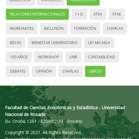
RELACIONES INTERNACIONALES
I + D
IITEA
IITAE
INGRESANTES
INCLUSIÓN
FORMACIÓN
CHARLAS
BECAS
BIENESTAR UNIVERSITARIO
LEY MICAELA
100 AÑOS
WORKSHOP
UNR
CONTABILIDAD
DEBATES
OPINIÓN
CHARLAS
LIBROS
Facultad de Ciencias Económicas y Estadística - Universidad
Nacional de Rosario
Bv. Oroño 1261 - S2000DSM - Rosario
Copyright © 2021. All Rights Reserved.