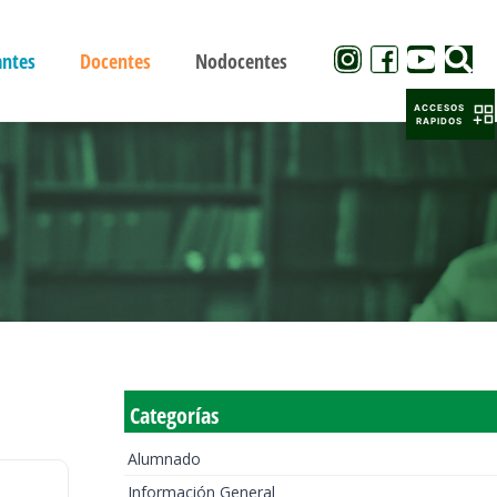
antes
Docentes
Nodocentes
ACCESOS
RAPIDOS
Categorías
Alumnado
Información General