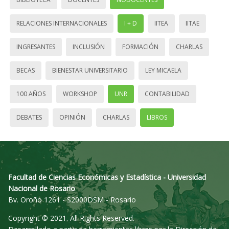
RELACIONES INTERNACIONALES
I + D
IITEA
IITAE
INGRESANTES
INCLUSIÓN
FORMACIÓN
CHARLAS
BECAS
BIENESTAR UNIVERSITARIO
LEY MICAELA
100 AÑOS
WORKSHOP
UNR
CONTABILIDAD
DEBATES
OPINIÓN
CHARLAS
LIBROS
Facultad de Ciencias Económicas y Estadística - Universidad
Nacional de Rosario
Bv. Oroño 1261 - S2000DSM - Rosario
Copyright © 2021. All Rights Reserved.