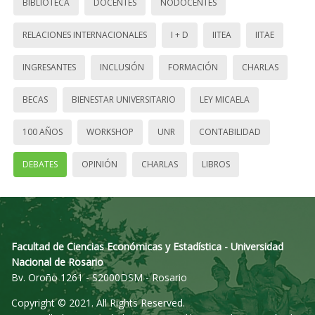
BIBLIOTECA
DOCENTES
NODOCENTES
RELACIONES INTERNACIONALES
I + D
IITEA
IITAE
INGRESANTES
INCLUSIÓN
FORMACIÓN
CHARLAS
BECAS
BIENESTAR UNIVERSITARIO
LEY MICAELA
100 AÑOS
WORKSHOP
UNR
CONTABILIDAD
DEBATES
OPINIÓN
CHARLAS
LIBROS
Facultad de Ciencias Económicas y Estadística - Universidad
Nacional de Rosario
Bv. Oroño 1261 - S2000DSM - Rosario
Copyright © 2021. All Rights Reserved.