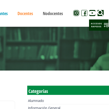
antes
Docentes
Nodocentes
ACCESOS
RAPIDOS
Categorías
Alumnado
Información General