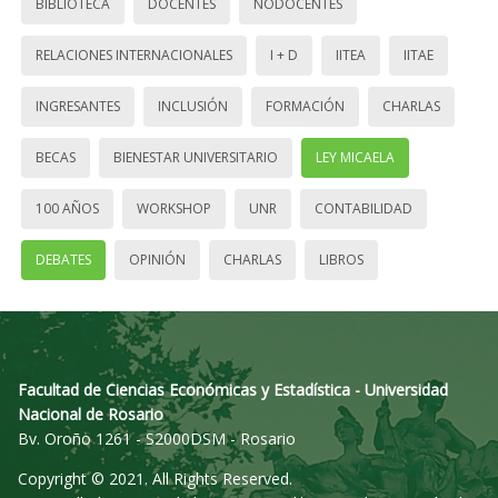
BIBLIOTECA
DOCENTES
NODOCENTES
RELACIONES INTERNACIONALES
I + D
IITEA
IITAE
INGRESANTES
INCLUSIÓN
FORMACIÓN
CHARLAS
BECAS
BIENESTAR UNIVERSITARIO
LEY MICAELA
100 AÑOS
WORKSHOP
UNR
CONTABILIDAD
DEBATES
OPINIÓN
CHARLAS
LIBROS
Facultad de Ciencias Económicas y Estadística - Universidad
Nacional de Rosario
Bv. Oroño 1261 - S2000DSM - Rosario
Copyright © 2021. All Rights Reserved.