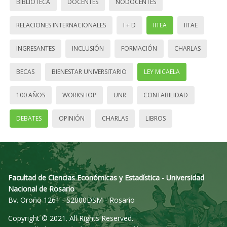
BIBLIOTECA
DOCENTES
NODOCENTES
RELACIONES INTERNACIONALES
I + D
IITEA
IITAE
INGRESANTES
INCLUSIÓN
FORMACIÓN
CHARLAS
BECAS
BIENESTAR UNIVERSITARIO
LEY MICAELA
100 AÑOS
WORKSHOP
UNR
CONTABILIDAD
DEBATES
OPINIÓN
CHARLAS
LIBROS
Facultad de Ciencias Económicas y Estadística - Universidad
Nacional de Rosario
Bv. Oroño 1261 - S2000DSM - Rosario
Copyright © 2021. All Rights Reserved.