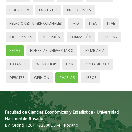
BIBLIOTECA
DOCENTES
NODOCENTES
RELACIONES INTERNACIONALES
I + D
IITEA
IITAE
INGRESANTES
INCLUSIÓN
FORMACIÓN
CHARLAS
BECAS
BIENESTAR UNIVERSITARIO
LEY MICAELA
100 AÑOS
WORKSHOP
UNR
CONTABILIDAD
DEBATES
OPINIÓN
CHARLAS
LIBROS
Facultad de Ciencias Económicas y Estadística - Universidad
Nacional de Rosario
Bv. Oroño 1261 - S2000DSM - Rosario