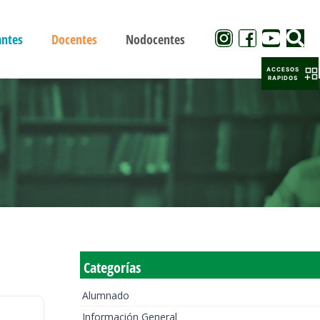
antes
Docentes
Nodocentes
ACCESOS
RAPIDOS
Categorías
Alumnado
Información General