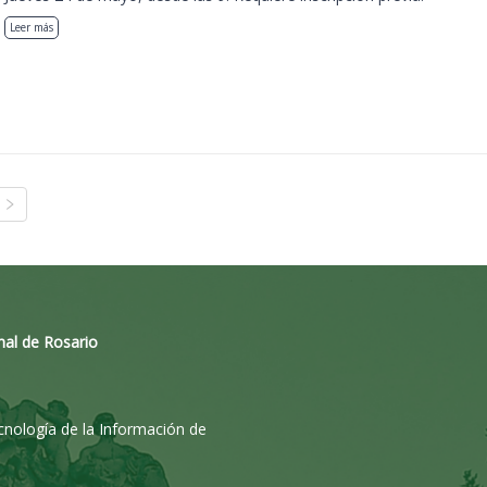
Leer más
nal de Rosario
ecnología de la Información de