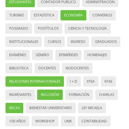
ESTUDIANTES
CONTADOR PÚBLICO
ADMINISTRACIÓN
TURISMO
ESTADÍSTICA
ECONOMÍA
CONVENIOS
POSGRADO
POSTÍTULOS
CIENCIA Y TECNOLOGÍA
INSTITUCIONALES
CURSOS
INGRESO
GRADUADOS
EXÁMENES
GÉNERO
EFEMÉRIDES
HOMENAJES
BIBLIOTECA
DOCENTES
NODOCENTES
RELACIONES INTERNACIONALES
I + D
IITEA
IITAE
INGRESANTES
INCLUSIÓN
FORMACIÓN
CHARLAS
BECAS
BIENESTAR UNIVERSITARIO
LEY MICAELA
100 AÑOS
WORKSHOP
UNR
CONTABILIDAD