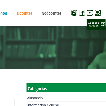
antes
Docentes
Nodocentes
ACCESOS
RAPIDOS
Categorías
Alumnado
Información General