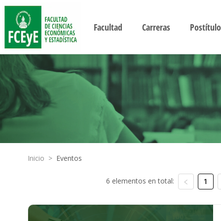
Facultad
Carreras
Postítulo
Inicio
>
Eventos
6 elementos en total:
1