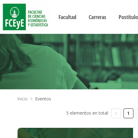
Facultad
Carreras
Postítulo
Inicio
>
Eventos
5 elementos en total:
1