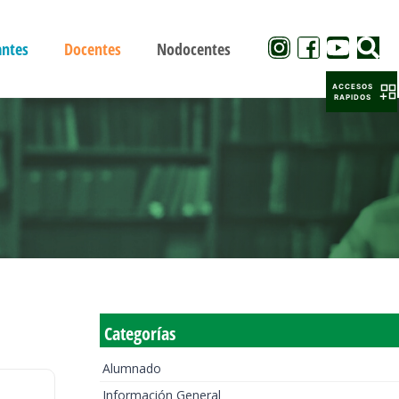
antes
Docentes
Nodocentes
ACCESOS
RAPIDOS
Categorías
Alumnado
Información General