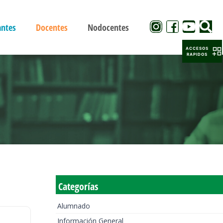
antes
Docentes
Nodocentes
ACCESOS
RAPIDOS
Categorías
Alumnado
Información General