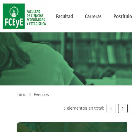
Facultad
Carreras
Postítulo
Inicio
>
Eventos
5 elementos en total:
1