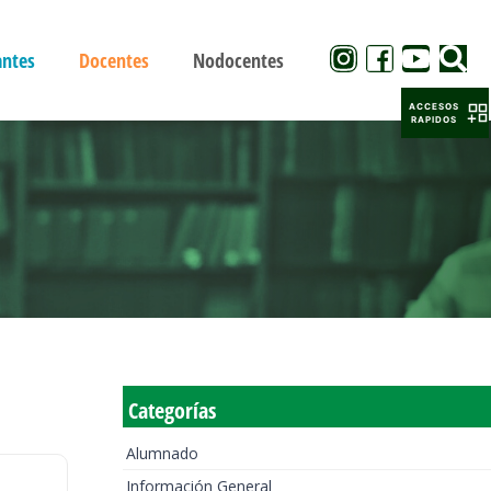
antes
Docentes
Nodocentes
ACCESOS
RAPIDOS
Categorías
Alumnado
Información General