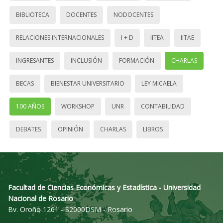
BIBLIOTECA
DOCENTES
NODOCENTES
RELACIONES INTERNACIONALES
I + D
IITEA
IITAE
INGRESANTES
INCLUSIÓN
FORMACIÓN
CHARLAS
BECAS
BIENESTAR UNIVERSITARIO
LEY MICAELA
100 AÑOS
WORKSHOP
UNR
CONTABILIDAD
DEBATES
OPINIÓN
CHARLAS
LIBROS
Facultad de Ciencias Económicas y Estadística - Universidad
Nacional de Rosario
Bv. Oroño 1261 - S2000DSM - Rosario