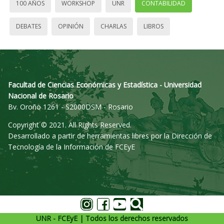
100 AÑOS
WORKSHOP
UNR
CONTABILIDAD
DEBATES
OPINIÓN
CHARLAS
LIBROS
Facultad de Ciencias Económicas y Estadística - Universidad
Nacional de Rosario
Bv. Oroño 1261 - S2000DSM - Rosario
Copyright © 2021. All Rights Reserved.
Desarrollado a partir de herramientas libres por la Dirección de
Tecnología de la Información de FCEyE
UNR - FCEyE | Todos los derechos reservados