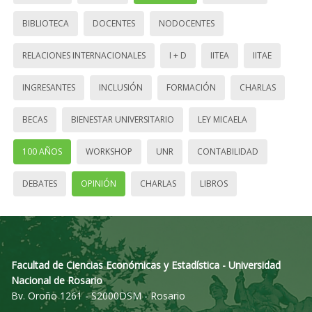
BIBLIOTECA
DOCENTES
NODOCENTES
RELACIONES INTERNACIONALES
I + D
IITEA
IITAE
INGRESANTES
INCLUSIÓN
FORMACIÓN
CHARLAS
BECAS
BIENESTAR UNIVERSITARIO
LEY MICAELA
100 AÑOS
WORKSHOP
UNR
CONTABILIDAD
DEBATES
OPINIÓN
CHARLAS
LIBROS
Facultad de Ciencias Económicas y Estadística - Universidad
Nacional de Rosario
Bv. Oroño 1261 - S2000DSM - Rosario