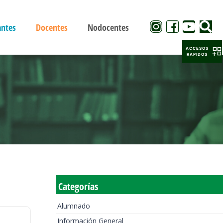
antes
Docentes
Nodocentes
ACCESOS
RAPIDOS
Categorías
Alumnado
Información General