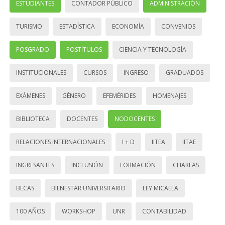
ESTUDIANTES
CONTADOR PÚBLICO
ADMINISTRACIÓN
TURISMO
ESTADÍSTICA
ECONOMÍA
CONVENIOS
POSGRADO
POSTÍTULOS
CIENCIA Y TECNOLOGÍA
INSTITUCIONALES
CURSOS
INGRESO
GRADUADOS
EXÁMENES
GÉNERO
EFEMÉRIDES
HOMENAJES
BIBLIOTECA
DOCENTES
NODOCENTES
RELACIONES INTERNACIONALES
I + D
IITEA
IITAE
INGRESANTES
INCLUSIÓN
FORMACIÓN
CHARLAS
BECAS
BIENESTAR UNIVERSITARIO
LEY MICAELA
100 AÑOS
WORKSHOP
UNR
CONTABILIDAD