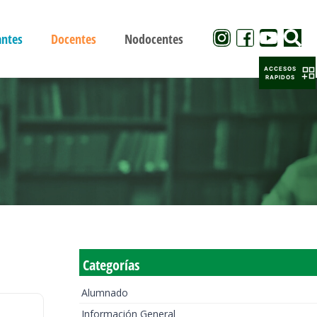
antes
Docentes
Nodocentes
ACCESOS
RAPIDOS
Categorías
Alumnado
Información General