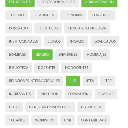
ESTUDIANTES
CONTADOR PÚBLICO
ADMINISTRACIÓN
TURISMO
ESTADÍSTICA
ECONOMÍA
CONVENIOS
POSGRADO
POSTÍTULOS
CIENCIA Y TECNOLOGÍA
INSTITUCIONALES
CURSOS
INGRESO
GRADUADOS
EXÁMENES
GÉNERO
EFEMÉRIDES
HOMENAJES
BIBLIOTECA
DOCENTES
NODOCENTES
RELACIONES INTERNACIONALES
I + D
IITEA
IITAE
INGRESANTES
INCLUSIÓN
FORMACIÓN
CHARLAS
BECAS
BIENESTAR UNIVERSITARIO
LEY MICAELA
100 AÑOS
WORKSHOP
UNR
CONTABILIDAD